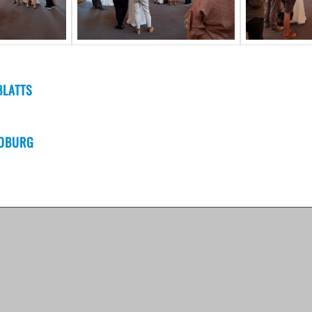
BLATTS
COBURG