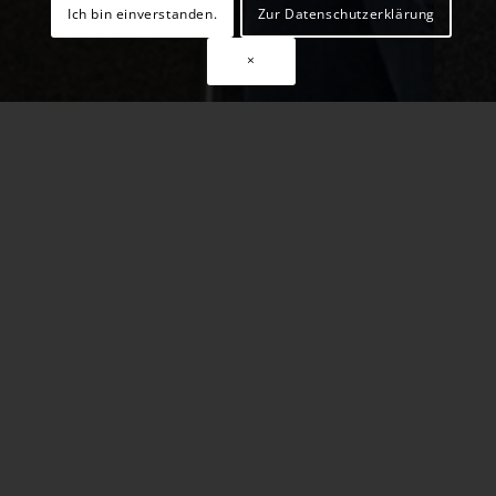
Ich bin einverstanden.
Zur Datenschutzerklärung
×
Hinweis
MELDE DICH HIER WENN DU BEI DER
NÄCHSTEN VERANSTALTUNG IN 2024 DABEI
SEIN WILLST!
ANMELDUNG
ALS ARZT NACH COBURG – NIEDERLASSUNG
LEICHT GEMACHT
für Interessierte und ihre Partnerinnen und Partner